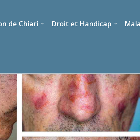
n de Chiari
Droit et Handicap
Mala
 disséminé, systémique, cutané
mentaires