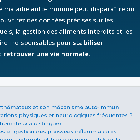
 une maladie auto-immune peut disparaître ou
couvrirez des données précises sur les
els, la gestion des aliments interdits et les
ire indispensables pour
stabiliser
t retrouver une vie normale
.
rythémateux et son mécanisme auto-immun
tations physiques et neurologiques fréquentes ?
thémateux à distinguer
es et gestion des poussées inflammatoires
ents interdits et hygiène pour stabiliser la