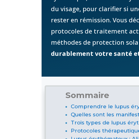
du visage, pour clarifier si
rester en rémission. Vous dé
protocoles de traitement actu
méthodes de protection sola
durablement votre santé e
Sommaire
Comprendre le lupus é
Quelles sont les manifes
Trois types de lupus éry
Protocoles thérapeutiqu
Lupus érythémateux : Alim