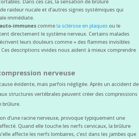
tables. Dans ces cas, la sensation de brûlure
de raideur nucale et d’autres signes systémiques qui
ale immédiate.
s auto-immunes
comme
la sclérose en plaques
ou le
ctent directement le système nerveux. Certains malades
décrivent leurs douleurs comme « des flammes invisibles
». Ces descriptions vivides nous aident à mieux comprendre
 compression nerveuse
ause évidente, mais parfois négligée. Après un accident de
ux structures vertébrales peuvent créer des compressions
 brûlure.
ion d’une racine nerveuse, provoque typiquement une
 affecté. Quand elle touche les nerfs cervicaux, la brûlure
u’elle affecte les nerfs lombaires, c’est dans les jambes que