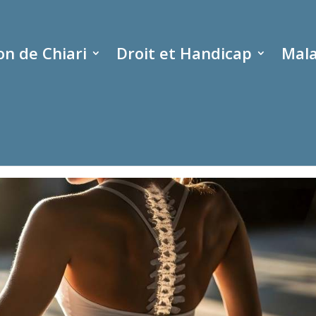
n de Chiari
Droit et Handicap
Mala
e vertébrale : Causes et
|
2 commentaires