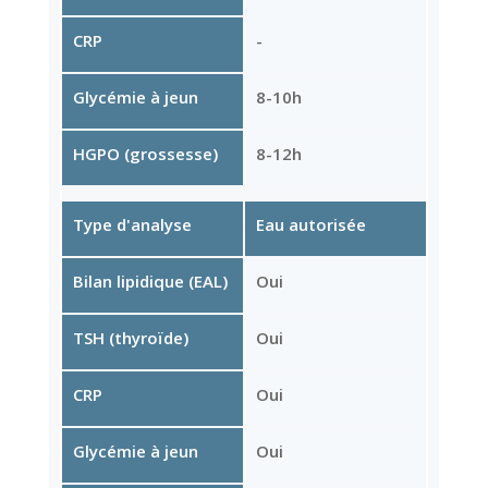
CRP
-
Glycémie à jeun
8-10h
HGPO (grossesse)
8-12h
Type d'analyse
Eau autorisée
Bilan lipidique (EAL)
Oui
TSH (thyroïde)
Oui
CRP
Oui
Glycémie à jeun
Oui