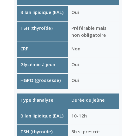
Bilan lipidique (EAL)
Oui
TSH (thyroïde)
Préférable mais
non obligatoire
CRP
Non
Glycémie à jeun
Oui
HGPO (grossesse)
Oui
Type d'analyse
Durée du jeûne
Bilan lipidique (EAL)
10-12h
TSH (thyroïde)
8h si prescrit